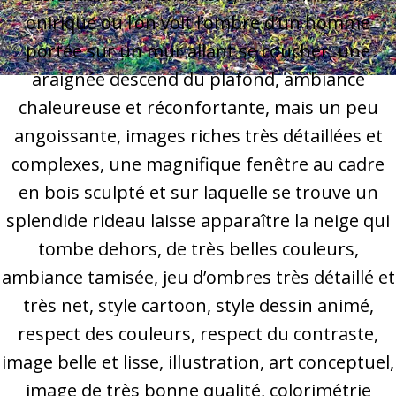
onirique ou l’on voit l’ombre d’un homme
portée sur un mur allant se coucher, une
araignée descend du plafond, ambiance
chaleureuse et réconfortante, mais un peu
angoissante, images riches très détaillées et
complexes, une magnifique fenêtre au cadre
en bois sculpté et sur laquelle se trouve un
splendide rideau laisse apparaître la neige qui
tombe dehors, de très belles couleurs,
ambiance tamisée, jeu d’ombres très détaillé et
très net, style cartoon, style dessin animé,
respect des couleurs, respect du contraste,
image belle et lisse, illustration, art conceptuel,
image de très bonne qualité, colorimétrie