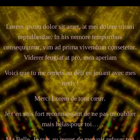
Lorem ipsum dolor sit amet, at mei dolore tritani
repudiandae. In his nemore temporibus
consequuntur, vim ad prima vivendum consetetur.
Viderer feugiat at pro, mea aperiam
Voici que tu me remets au défi en jouant avec mes
nerfs !
Merci Lorem de tout cœur.
Je t’en suis fort reconnaissant de ne pas m’oublier
mais hélas pour toi…
Ma Belle. Je suis au regret de me voir refuser ton