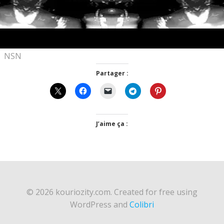
NSN
Partager :
J’aime ça :
© 2026 kouriozity.com. Created for free using
WordPress and
Colibri