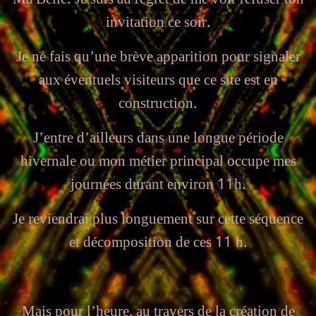
invitation ce soir.
Je ne fais qu’une brève apparition pour signaler
aux éventuels visiteurs que ce site est en
construction.
J’entre d’ailleurs dans une longue période
hivernale ou mon métier principal occupe mes
journées durant environ 11h.
Je reviendrai plus longuement sur cette séquence
et décomposition de ces 11 h.
Mais pour l’heure, au travers de la création de