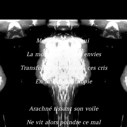
Morcelé par l’ennui
La mosaïque de mes envies
Transforme ces rêveries, ces cris
En une douce utopie
Arachné tissant son voile
Ne vit alors poindre ce mal