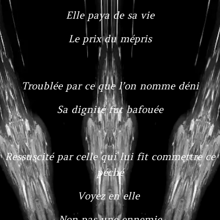
Elle paya de sa vie
Le prix du mépris
Troublée par ce que l’on nomme déni
Sa dignité fut bafouée
Ressuscité par celle qui lui fit commettre ce
péché
Voyez en elle
Non pas une ennemie