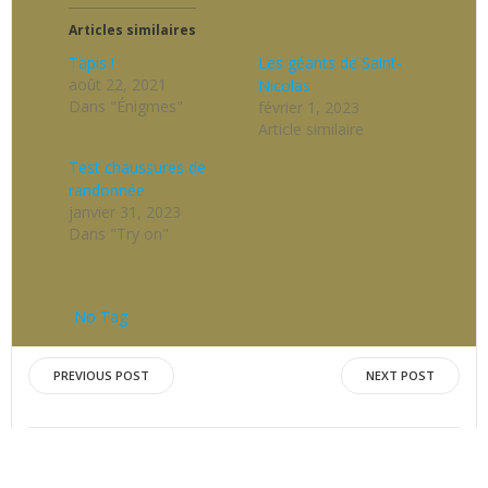
Articles similaires
Tapis !
Les géants de Saint-
août 22, 2021
Nicolas
Dans "Énigmes"
février 1, 2023
Article similaire
Test chaussures de
randonnée
janvier 31, 2023
Dans "Try on"
No Tag
Post
Post
PREVIOUS POST
NEXT POST
navigation
navigation