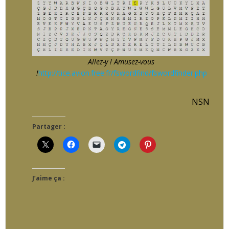
Allez-y ! Amusez-vous
!
http://tice.avion.free.fr/fswordfind/fswordfinder.php
NSN
Partager :
J’aime ça :